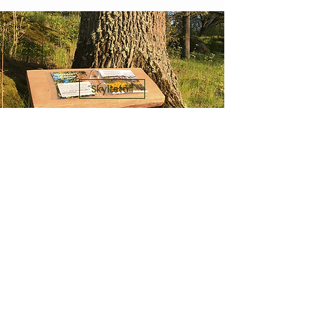
Skyltställ
Besöksräknare