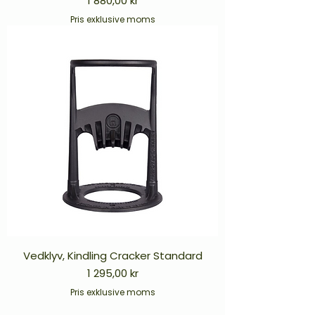
1 880,00 kr
Pris exklusive moms
Vedklyv, Kindling Cracker Standard
Pris
1 295,00 kr
Pris exklusive moms