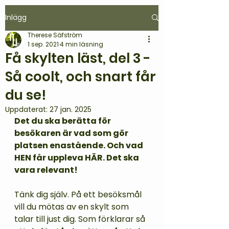
Inlägg
Therese Säfström
1 sep. 2021
4 min läsning
Få skylten läst, del 3 -
Så coolt, och snart får
du se!
Uppdaterat:
27 jan. 2025
Det du ska berätta för 
besökaren är vad som gör 
platsen enastående. Och vad 
HEN får uppleva HÄR. Det ska 
vara relevant! 
Tänk dig själv. På ett besöksmål 
vill du mötas av en skylt som 
talar till just dig. Som förklarar så 