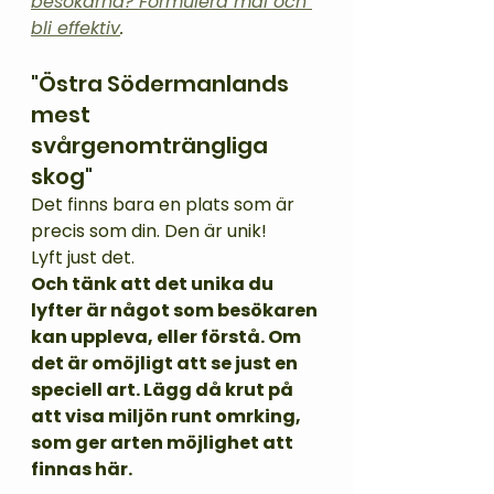
besökarna? Formulera mål och 
bli effektiv
.
"Östra Södermanlands 
mest 
svårgenomträngliga 
skog"
Det finns bara en plats som är 
precis som din. Den är unik! 
Lyft just det. 
Och tänk att det unika du 
lyfter är något som besökaren 
kan uppleva, eller förstå. Om 
det är omöjligt att se just en 
speciell art. Lägg då krut på 
att visa miljön runt omrking, 
som ger arten möjlighet att 
finnas här.